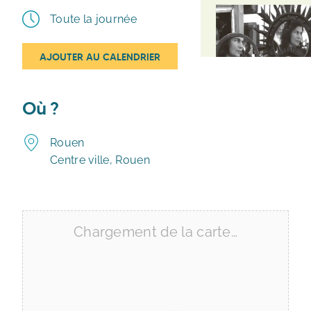
Toute la journée
AJOUTER AU CALENDRIER
Télécharger ICS
Calendrier Google
iCalendar
Office 365
Outlook Live
Où ?
Rouen
Centre ville, Rouen
Chargement de la carte…